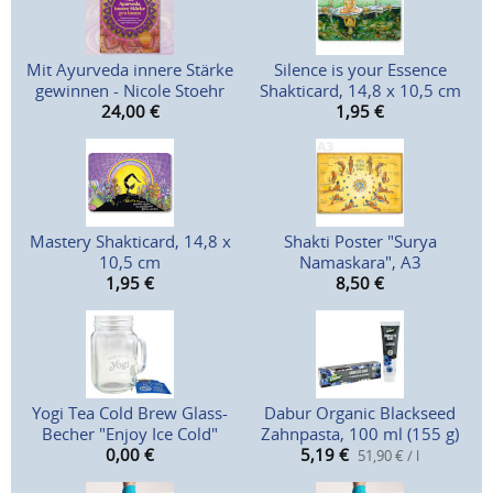
Mit Ayurveda innere Stärke
Silence is your Essence
gewinnen - Nicole Stoehr
Shakticard, 14,8 x 10,5 cm
24,00
€
1,95
€
Mastery Shakticard, 14,8 x
Shakti Poster "Surya
10,5 cm
Namaskara", A3
1,95
€
8,50
€
Yogi Tea Cold Brew Glass-
Dabur Organic Blackseed
Becher "Enjoy Ice Cold"
Zahnpasta, 100 ml (155 g)
0,00
€
5,19
€
51,90 € / l