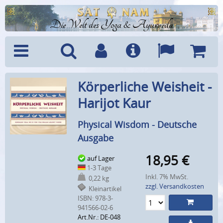
Die Welt des Yoga & Ayurveda
Menü
Suche
Benutzerkonto
Info
Sprachen
Warenk
Körperliche Weisheit -
Harijot Kaur
Physical Wisdom - Deutsche
Ausgabe
18,95
€
auf Lager
1-3 Tage
Inkl. 7% MwSt.
0,22 kg
zzgl. Versandkosten
Kleinartikel
ISBN: 978-3-
941566-02-6
Art.Nr.: DE-048