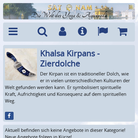
Die Welt des Yoga & Ayurveda
Khalsa Kirpans -
Menü
Suche
Benutzerkonto
Info
Sprachen
Warenk
Zierdolche
Der Kirpan ist ein traditioneller Dolch, wie
er in vielen unterschiedlichen Kulturen der
Welt gefunden werden kann. Er symbolisiert spirituelle
Kraft, Aufrichtigkeit und Konsequenz auf dem spirituellen
Weg.
Aktuell befinden sich keine Angebote in dieser Kategorie!
Neue Angebote folgen in Kürze!