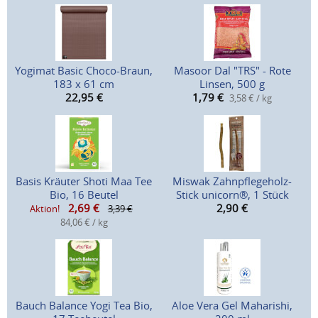
Yogimat Basic Choco-Braun,
Masoor Dal "TRS" - Rote
183 x 61 cm
Linsen, 500 g
22,95
€
1,79
€
3,58 € / kg
Basis Kräuter Shoti Maa Tee
Miswak Zahnpflegeholz-
Bio, 16 Beutel
Stick unicorn®, 1 Stück
2,69
€
2,90
€
Aktion!
3,39 €
84,06 € / kg
Bauch Balance Yogi Tea Bio,
Aloe Vera Gel Maharishi,