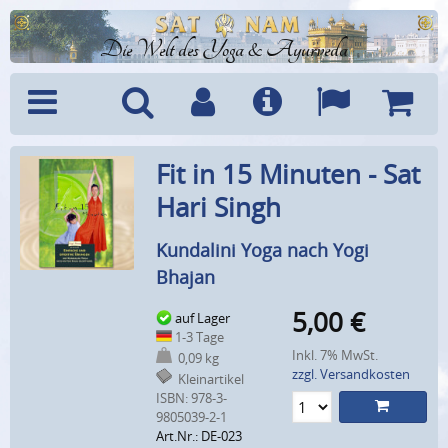
Die Welt des Yoga & Ayurveda
Menü
Suche
Benutzerkonto
Info
Sprachen
Warenk
Fit in 15 Minuten - Sat
Hari Singh
Kundalini Yoga nach Yogi
Bhajan
5,00
€
auf Lager
1-3 Tage
Inkl. 7% MwSt.
0,09 kg
zzgl. Versandkosten
Kleinartikel
ISBN: 978-3-
9805039-2-1
Art.Nr.: DE-023