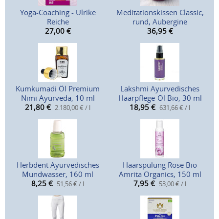
Yoga-Coaching - Ulrike
Meditationskissen Classic,
Reiche
rund, Aubergine
27,00
€
36,95
€
Kumkumadi Öl Premium
Lakshmi Ayurvedisches
Nimi Ayurveda, 10 ml
Haarpflege-Öl Bio, 30 ml
21,80
€
18,95
€
2.180,00 € / l
631,66 € / l
Herbdent Ayurvedisches
Haarspülung Rose Bio
Mundwasser, 160 ml
Amrita Organics, 150 ml
8,25
€
7,95
€
51,56 € / l
53,00 € / l