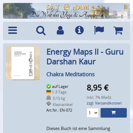
Die Welt des Yoga & Ayurveda
Menü
Suche
Benutzerkonto
Info
Sprachen
Warenk
Energy Maps II - Guru
Darshan Kaur
Chakra Meditations
8,95
€
auf Lager
1-3 Tage
Inkl. 7% MwSt.
0,15 kg
zzgl. Versandkosten
Kleinartikel
Art.Nr.: EN-072
Dieses Buch ist eine Sammlung