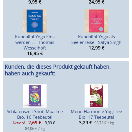
9,95
€
24,95
€
Kundalini Yoga Eins
Kundalini Yoga als
werden... - Thomas
Seelenreise - Satya Singh
Wesselhöft
12,99
€
16,95
€
Kunden, die dieses Produkt gekauft haben,
haben auch gekauft:
Schlafenszeit Shoti Maa Tee
Meno Harmonie Yogi Tee
Bio, 16 Teebeutel
Bio, 17 Teebeutel
2,69
€
3,29
€
Aktion!
3,39 €
96,76 € / kg
84,06 € / kg