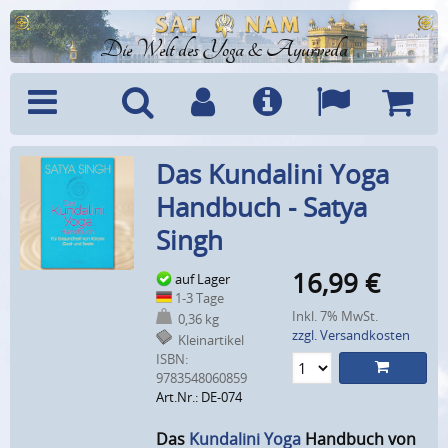
Die Welt des Yoga & Ayurveda
Menü
Suche
Benutzerkonto
Info
Sprachen
Warenk
Das Kundalini Yoga
Handbuch - Satya
Singh
16,99
€
auf Lager
1-3 Tage
Inkl. 7% MwSt.
0,36 kg
zzgl. Versandkosten
Kleinartikel
ISBN:
9783548060859
Art.Nr.: DE-074
Das
Kundalini Yoga
Handbuch von