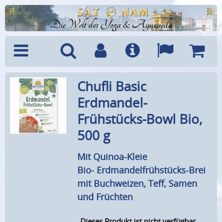
Die Welt des Yoga & Ayurveda
Menü
Suche
Benutzerkonto
Info
Sprachen
Warenk
Chufli Basic
Erdmandel-
Frühstücks-Bowl Bio,
500 g
Mit Quinoa-Kleie
Bio- Erdmandelfrühstücks-Brei
mit Buchweizen, Teff, Samen
und Früchten
Dieses Produkt ist nicht verfügbar.