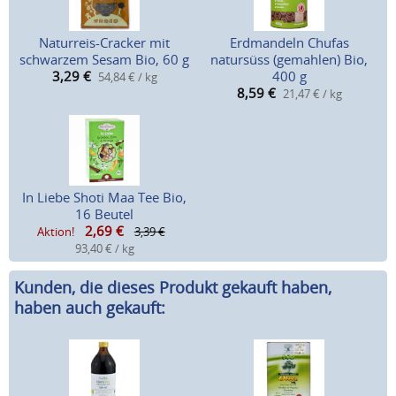
Naturreis-Cracker mit
Erdmandeln Chufas
schwarzem Sesam Bio, 60 g
natursüss (gemahlen) Bio,
3,29
€
400 g
54,84 € / kg
8,59
€
21,47 € / kg
In Liebe Shoti Maa Tee Bio,
16 Beutel
2,69
€
Aktion!
3,39 €
93,40 € / kg
Kunden, die dieses Produkt gekauft haben,
haben auch gekauft: