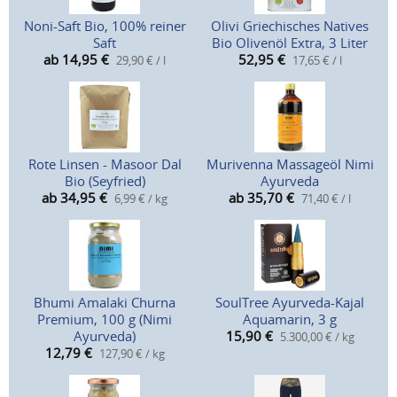
Noni-Saft Bio, 100% reiner
Olivi Griechisches Natives
Saft
Bio Olivenöl Extra, 3 Liter
ab 14,95
€
52,95
€
29,90 € / l
17,65 € / l
Rote Linsen - Masoor Dal
Murivenna Massageöl Nimi
Bio (Seyfried)
Ayurveda
ab 34,95
€
ab 35,70
€
6,99 € / kg
71,40 € / l
Bhumi Amalaki Churna
SoulTree Ayurveda-Kajal
Premium, 100 g (Nimi
Aquamarin, 3 g
Ayurveda)
15,90
€
5.300,00 € / kg
12,79
€
127,90 € / kg