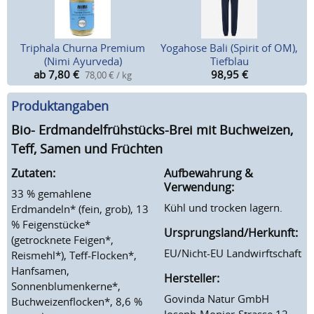
Triphala Churna Premium
Yogahose Bali (Spirit of OM),
(Nimi Ayurveda)
Tiefblau
ab 7,80
€
98,95
€
78,00 € / kg
Produktangaben
Bio- Erdmandelfrühstücks-Brei mit Buchweizen,
Teff, Samen und Früchten
Zutaten:
Aufbewahrung &
Verwendung:
33 % gemahlene
Kühl und trocken lagern.
Erdmandeln* (fein, grob), 13
% Feigenstücke*
Ursprungsland/Herkunft:
(getrocknete Feigen*,
EU/Nicht-EU Landwirftschaft
Reismehl*), Teff-Flocken*,
Hanfsamen,
Hersteller:
Sonnenblumenkerne*,
Govinda Natur GmbH
Buchweizenflocken*, 8,6 %
Joseph-Monier-Strasse 12