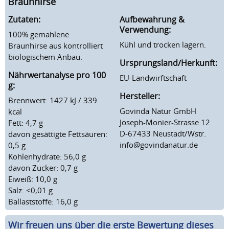
Braunhirse
Zutaten:
Aufbewahrung &
Verwendung:
100% gemahlene
Kühl und trocken lagern.
Braunhirse aus kontrolliert
biologischem Anbau.
Ursprungsland/Herkunft:
Nährwertanalyse pro 100
EU-Landwirftschaft
g:
Hersteller:
Brennwert: 1427 kJ / 339
Govinda Natur GmbH
kcal
Joseph-Monier-Strasse 12
Fett: 4,7 g
D-67433 Neustadt/Wstr.
davon gesättigte Fettsäuren:
info@govindanatur.de
0,5 g
Kohlenhydrate: 56,0 g
davon Zucker: 0,7 g
Eiweiß: 10,0 g
Salz: <0,01 g
Ballaststoffe: 16,0 g
Wir freuen uns über die erste Bewertung dieses