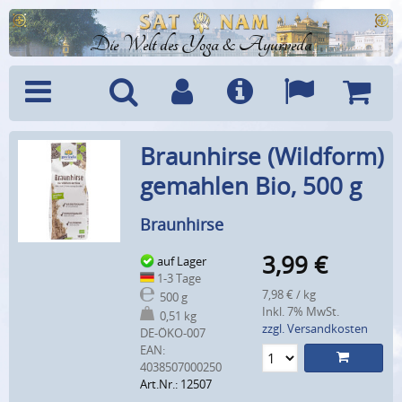
Die Welt des Yoga & Ayurveda
Menü
Suche
Benutzerkonto
Info
Sprachen
Warenk
Braunhirse (Wildform)
gemahlen Bio, 500 g
Braunhirse
3,99
€
auf Lager
1-3 Tage
7,98 € / kg
500 g
Inkl. 7% MwSt.
0,51 kg
zzgl. Versandkosten
DE-ÖKO-007
EAN:
4038507000250
Art.Nr.: 12507