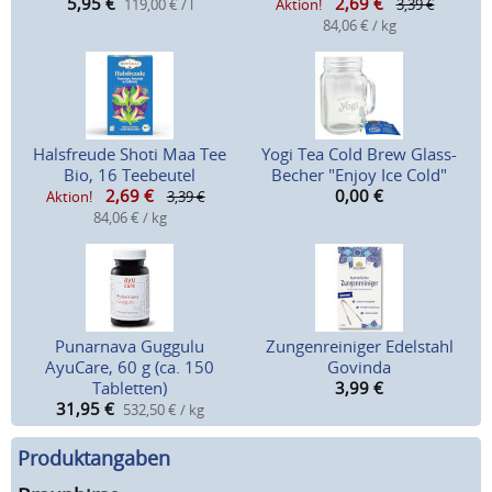
5,95
€
2,69
€
119,00 € / l
Aktion!
3,39 €
84,06 € / kg
Halsfreude Shoti Maa Tee
Yogi Tea Cold Brew Glass-
Bio, 16 Teebeutel
Becher "Enjoy Ice Cold"
2,69
€
0,00
€
Aktion!
3,39 €
84,06 € / kg
Punarnava Guggulu
Zungenreiniger Edelstahl
AyuCare, 60 g (ca. 150
Govinda
Tabletten)
3,99
€
31,95
€
532,50 € / kg
Produktangaben