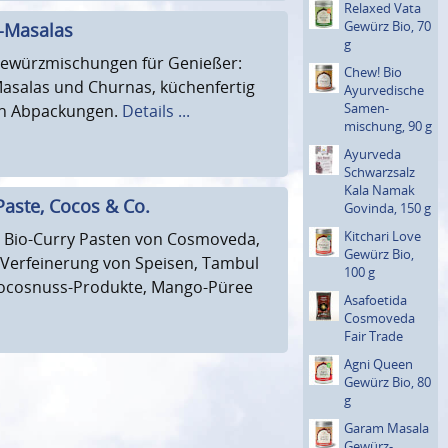
Relaxed Vata
Gewürz Bio, 70
-Masalas
g
ewürzmischungen für Genießer:
Chew! Bio
Masalas und Churnas, küchenfertig
Ayurve­dische
Samen­
en Abpackungen.
Details ...
mischung, 90 g
Ayurveda
Schwar­zsalz
Kala Namak
Paste, Cocos & Co.
Govinda, 150 g
Kitchari Love
 Bio-Curry Pasten von Cosmoveda,
Gewürz Bio,
 Verfeinerung von Speisen, Tambul
100 g
Cocosnuss-Produkte, Mango-Püree
Asafoetida
Cosmoveda
Fair Trade
Agni Queen
Gewürz Bio, 80
g
Garam Masala
Gewürz­