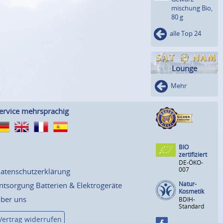
mischung Bio,
80 g
alle Top 24
Lounge
Mehr
ervice mehrsprachig
BIO
zertifiziert
DE-ÖKO-
007
atenschutzerklärung
Natur-
ntsorgung Batterien & Elektrogeräte
Kosmetik
ber uns
BDIH-
Standard
Vertrag widerrufen