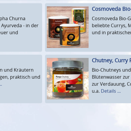
Cosmoveda Bio
Kapha Churna
Cosmoveda Bio-G
Ayurveda - in der
beliebte Currys, 
euer und
und in praktisch
Chutney, Curry 
en und Kräutern
Bio-Chutneys und
en, praktisch und
Blütenwasser zur
..
zur Verdauung, 
u.a.
Details ...