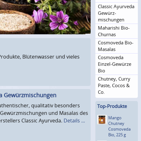
Classic Ayurveda
Gewürz­
mischungen
Maharishi Bio-
Churnas
Cosmoveda Bio-
Masalas
rodukte, Blütenwasser und vieles
Cosmoveda
Einzel-Gewürze
Bio
Chutney, Curry
Paste, Cocos &
Co.
da Gewürzmischungen
thentischer, qualitativ besonders
Top-Produkte
o-Gewürzmischungen und Masalas des
Mango
stellers Classic Ayurveda.
Details ...
Chutney
Cosmoveda
Bio, 225 g