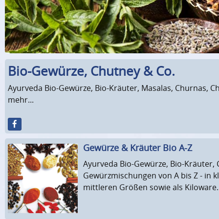
Bio-Gewürze, Chutney & Co.
Ayurveda Bio-Gewürze, Bio-Kräuter, Masalas, Churnas, C
mehr...
Gewürze & Kräuter Bio A-Z
Ayurveda Bio-Gewürze, Bio-Kräuter, 
Gewürzmischungen von A bis Z - in k
mittleren Größen sowie als Kiloware