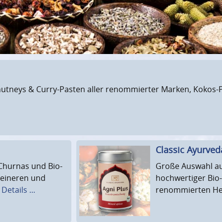
hutneys & Curry-Pasten aller renommierter Marken, Kokos-P
Classic Ayurve
Churnas und Bio-
Große Auswahl au
leineren und
hochwertiger Bi
.
Details ...
renommierten Her