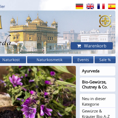
ler
eda
Warenkorb
Naturkost
Naturkosmetik
Events
Sale %
Ayurveda
Bio-Gewürze,
Chutney & Co.
Neu in dieser
Kategorie
Gewürze &
Kräuter Bio A-Z