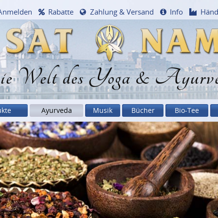
Anmelden
Rabatte
Zahlung & Versand
Info
Händ
e Welt des Yoga & Ayurv
ukte
Ayurveda
Musik
Bücher
Bio-Tee