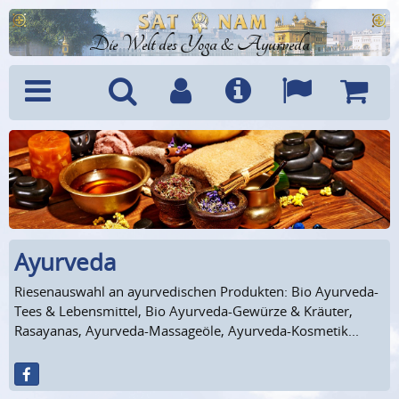
Die Welt des Yoga & Ayurveda
Menü
Suche
Benutzerkonto
Info
Sprachen
Warenk
Ayurveda
Riesenauswahl an ayurvedischen Produkten: Bio Ayurveda-
Tees & Lebensmittel, Bio Ayurveda-Gewürze & Kräuter,
Rasayanas, Ayurveda-Massageöle, Ayurveda-Kosmetik...